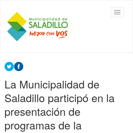
Ir
al
Municipalidad
Mostrar/
contenido
de Saladillo
barra
principal
de
navegac
Contenido
principal
La Municipalidad de
Saladillo participó en la
presentación de
programas de la