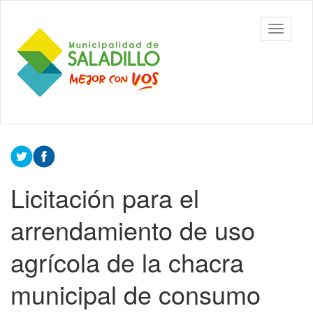
Ir
al
Municipalidad
Mostrar/
contenido
de Saladillo
barra
principal
de
navegac
Contenido
principal
Licitación para el
arrendamiento de uso
agrícola de la chacra
municipal de consumo