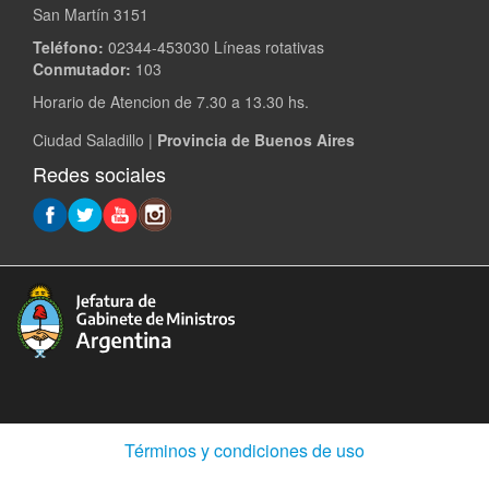
San Martín 3151
Teléfono:
02344-453030 Líneas rotativas
Conmutador:
103
Horario de Atencion de 7.30 a 13.30 hs.
Ciudad Saladillo |
Provincia de Buenos Aires
Redes sociales
(Abre
Términos y condiciones de uso
en