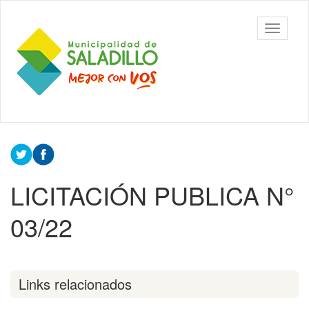
Ir
al
Municipalidad
Mostrar/
contenido
de Saladillo
barra
principal
de
navegac
Contenido
principal
LICITACIÓN PUBLICA N°
03/22
Links relacionados