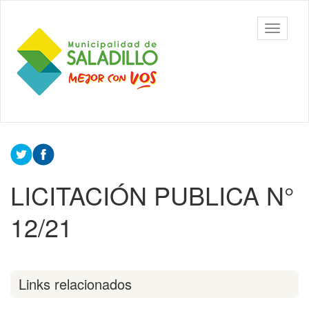
Ir
al
Municipalidad
Mostrar/
contenido
de Saladillo
barra
principal
de
navegac
Contenido
principal
LICITACIÓN PUBLICA N°
12/21
Links relacionados