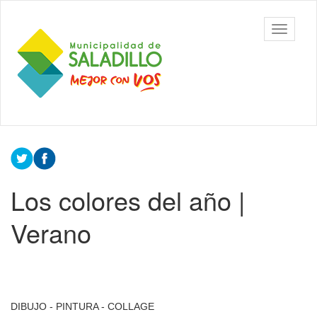
Ir
al
Municipalidad
Mostrar/
contenido
de Saladillo
barra
principal
de
navegac
Contenido
principal
Los colores del año |
Verano
DIBUJO - PINTURA - COLLAGE