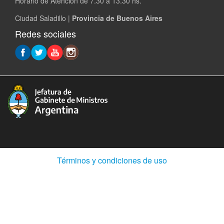
Horario de Atencion de 7.30 a 13.30 hs.
Ciudad Saladillo |
Provincia de Buenos Aires
Redes sociales
(Abre
Términos y condiciones de uso
en
ventana
nueva)