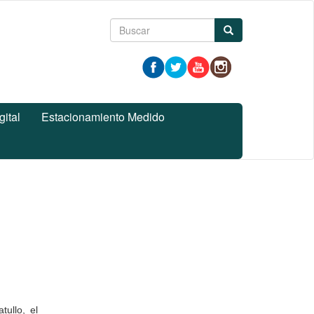
Formulario
Buscar
de
búsqueda
gital
Estacionamiento Medido
tullo, el