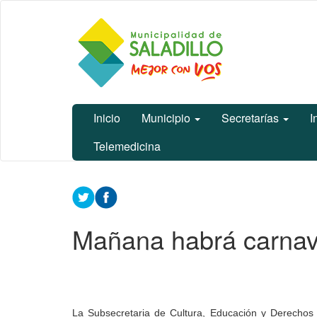
Ir
Municipalidad
al
de Saladillo
contenido
principal
Inicio
Municipio
Secretarías
I
Telemedicina
Contenido
principal
Mañana habrá carnav
La Subsecretaria de Cultura, Educación y Derechos Hu