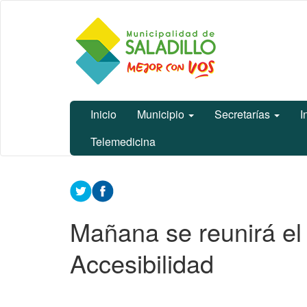
Ir
Municipalidad
al
de Saladillo
contenido
principal
Inicio
Municipio
Secretarías
I
Telemedicina
Contenido
principal
Mañana se reunirá el
Accesibilidad