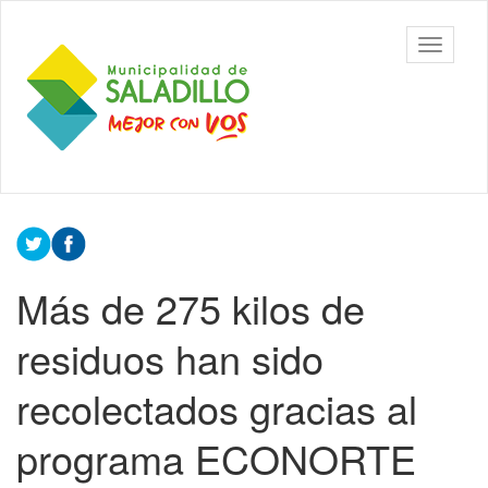
Ir
al
Municipalidad
Mostrar/
contenido
de Saladillo
barra
principal
de
navegac
Contenido
principal
Más de 275 kilos de
residuos han sido
recolectados gracias al
programa ECONORTE