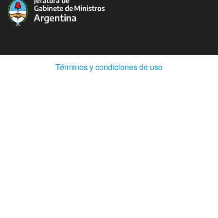
(Abre
Términos y condiciones de uso
en
ventana
nueva)