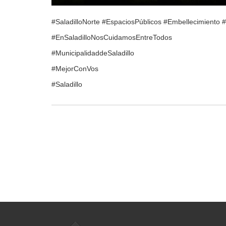
#SaladilloNorte #EspaciosPúblicos #Embellecimient
#EnSaladilloNosCuidamosEntreTo
dos
#MunicipalidaddeSaladillo
#MejorConVos
#Saladillo