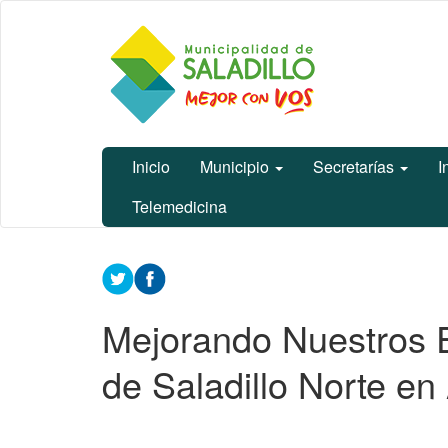
Ir
Municipalidad
al
de Saladillo
contenido
principal
Inicio
Municipio
Secretarías
I
Telemedicina
Contenido
principal
Mejorando Nuestros E
de Saladillo Norte e