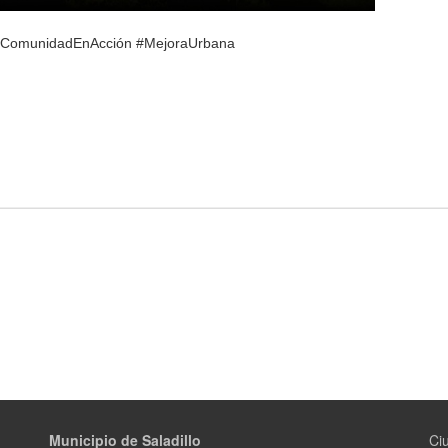
o #ComunidadEnAcción #MejoraUrbana
Municipio de Saladillo
Ciu