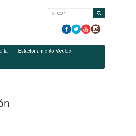
Formulario
Buscar
de
búsqueda
gital
Estacionamiento Medido
ón