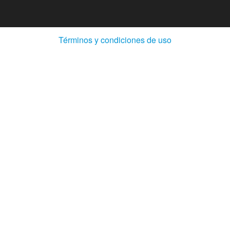
(Abre
Términos y condiciones de uso
en
ventana
nueva)