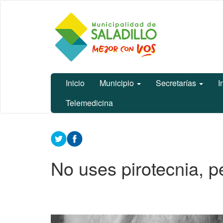
Ir
Municipalidad
al
de Saladillo
contenido
principal
Inicio
Municipio
Secretarías
I
Telemedicina
Contenido
principal
No uses pirotecnia, p