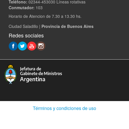
Teléfono:
02344-453030 Líneas rotativas
Conmutador:
103
Horario de Atencion de 7.30 a 13.30 hs.
Ciudad Saladillo |
Provincia de Buenos Aires
Redes sociales
(Abre
Términos y condiciones de uso
en
ventana
nueva)