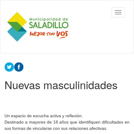
Ir
al
Municipalidad
Mostrar/
contenido
de Saladillo
barra
principal
de
navegac
Contenido
principal
Nuevas masculinidades
Un espacio de escucha activa y reflexión.
Destinado a mayores de 18 años que identifiquen dificultades en
sus formas de vincularse con sus relaciones afectivas.