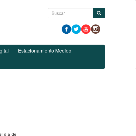
Formulario
Buscar
de
búsqueda
gital
Estacionamiento Medido
l día de