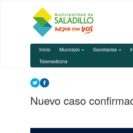
Ir
Municipalidad
al
de Saladillo
contenido
principal
Inicio
Municipio
Secretarías
I
Telemedicina
Contenido
principal
Nuevo caso confirma