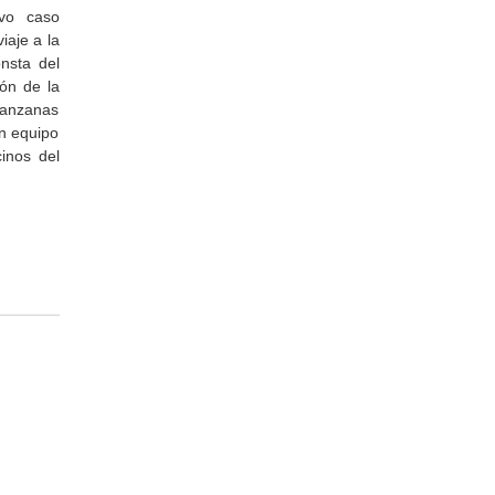
vo caso
aje a la
nsta del
ón de la
manzanas
on equipo
cinos del