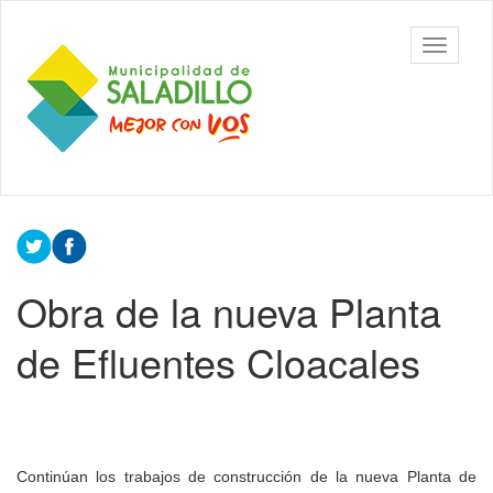
Ir
al
Municipalidad
Mostrar/
contenido
de Saladillo
barra
principal
de
navegac
Contenido
principal
Obra de la nueva Planta
de Efluentes Cloacales
Continúan los trabajos de construcción de la nueva Planta de