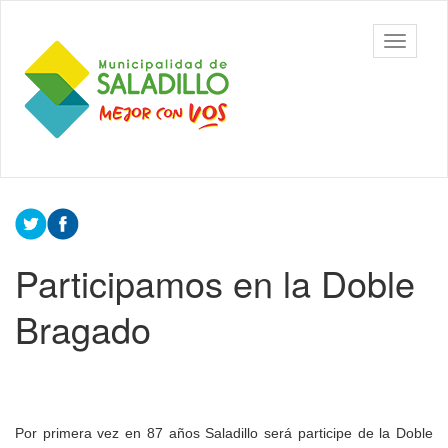
Ir
al
Municipalidad
Mostrar/
contenido
de Saladillo
barra
principal
de
navegac
Contenido
principal
Participamos en la Doble
Bragado
Por primera vez en 87 años Saladillo será participe de la Doble