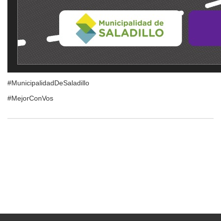
#MunicipalidadDeSaladillo
#MejorConVos