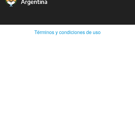
(Abre
Términos y condiciones de uso
en
ventana
nueva)