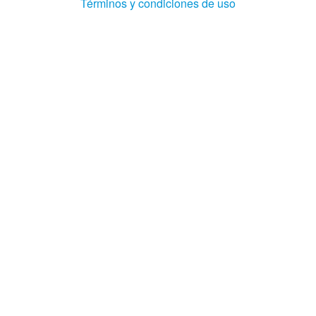
(Abre
Términos y condiciones de uso
en
ventana
nueva)