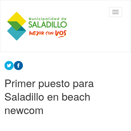
Ir
al
Municipalidad
Mostrar/
contenido
de Saladillo
barra
principal
de
navegac
Contenido
principal
Primer puesto para
Saladillo en beach
newcom