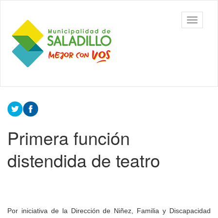
Ir
al
Municipalidad
Mostrar/
contenido
de Saladillo
barra
principal
de
navegac
Contenido
principal
Primera función
distendida de teatro
Por iniciativa de la Dirección de Niñez, Familia y Discapacidad