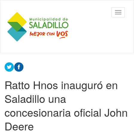
Ir
al
Municipalidad
Mostrar/
contenido
de Saladillo
barra
principal
de
navegac
Contenido
principal
Ratto Hnos inauguró en
Saladillo una
concesionaria oficial John
Deere