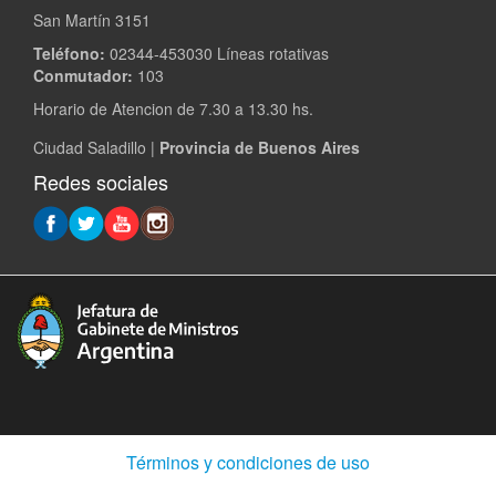
San Martín 3151
Teléfono:
02344-453030 Líneas rotativas
Conmutador:
103
Horario de Atencion de 7.30 a 13.30 hs.
Ciudad Saladillo |
Provincia de Buenos Aires
Redes sociales
(Abre
Términos y condiciones de uso
en