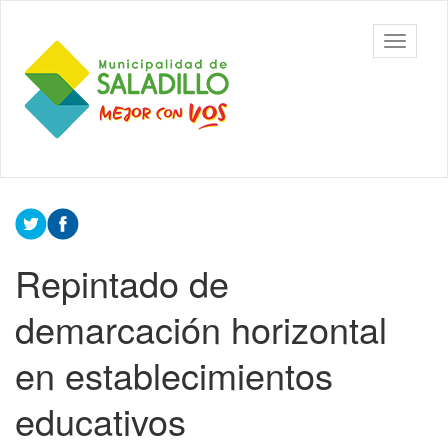
Ir
al
Municipalidad
Mostrar/
contenido
de Saladillo
barra
principal
de
navegac
Contenido
principal
Repintado de
demarcación horizontal
en establecimientos
educativos