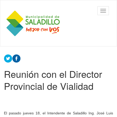
Ir
al
Municipalidad
Mostrar/
contenido
de Saladillo
barra
principal
de
navegac
Contenido
principal
Reunión con el Director
Provincial de Vialidad
El pasado jueves 18, el Intendente de Saladillo Ing. José Luis