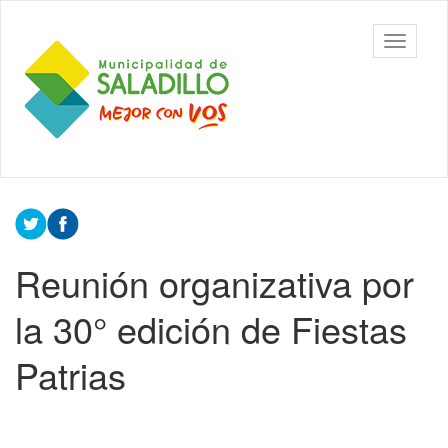
Ir
al
Municipalidad
Mostrar/
contenido
de Saladillo
barra
principal
de
navegac
Contenido
principal
Reunión organizativa por
la 30° edición de Fiestas
Patrias