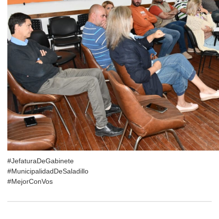
#JefaturaDeGabinete
#MunicipalidadDeSaladillo
#MejorConVos