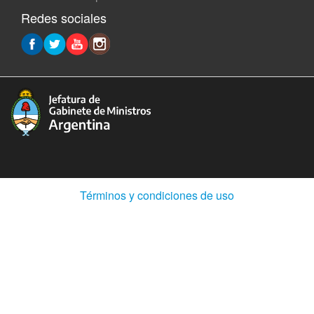
Redes sociales
(Abre
Términos y condiciones de uso
en
ventana
nueva)