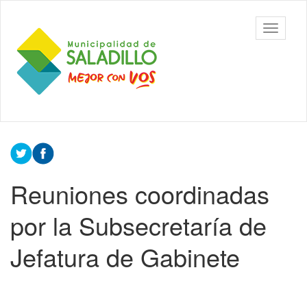
Ir
al
Municipalidad
Mostrar/
contenido
de Saladillo
barra
principal
de
navegac
Contenido
principal
Reuniones coordinadas
por la Subsecretaría de
Jefatura de Gabinete