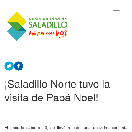
Ir
al
Municipalidad
Mostrar/
contenido
de Saladillo
barra
principal
de
navegac
Contenido
principal
¡Saladillo Norte tuvo la
visita de Papá Noel!
El pasado sábado 23, se llevó a cabo una actividad conjunta