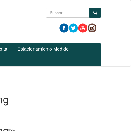
Formulario
Buscar
de
búsqueda
gital
Estacionamiento Medido
ng
Provincia