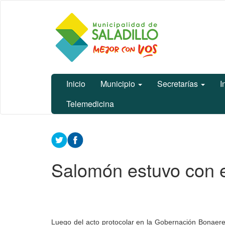
Ir
Municipalidad
al
de Saladillo
contenido
principal
Inicio
Municipio
Secretarías
I
Telemedicina
Contenido
principal
Salomón estuvo con e
Luego del acto protocolar en la Gobernación Bonaerens