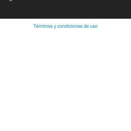
(Abre
Términos y condiciones de uso
en
ventana
nueva)