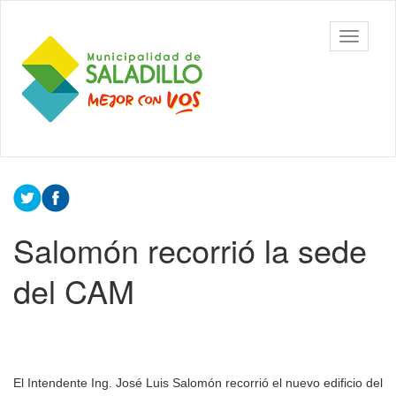
Ir
al
Municipalidad
Mostrar/
contenido
de Saladillo
barra
principal
de
navegac
Contenido
principal
Salomón recorrió la sede
del CAM
El Intendente Ing. José Luis Salomón recorrió el nuevo edificio del