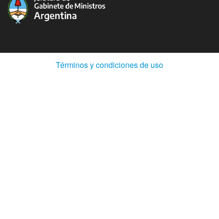
(Abre
Términos y condiciones de uso
en
ventana
nueva)