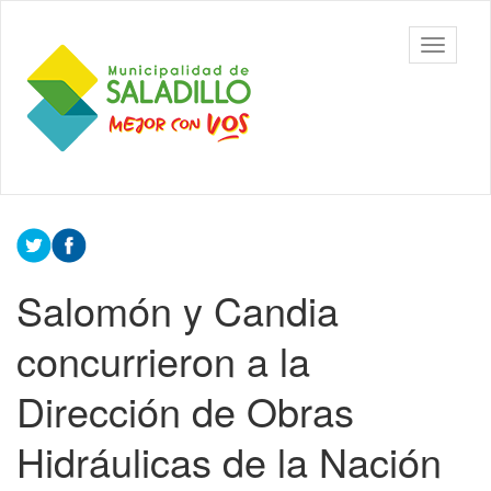
Ir
al
Municipalidad
Mostrar/
contenido
de Saladillo
barra
principal
de
navegac
Contenido
principal
Salomón y Candia
concurrieron a la
Dirección de Obras
Hidráulicas de la Nación