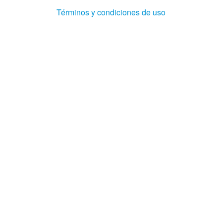
(Abre
Términos y condiciones de uso
en
ventana
nueva)