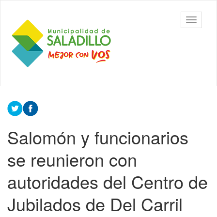
Ir
al
Municipalidad
Mostrar/
contenido
de Saladillo
barra
principal
de
navegac
Contenido
principal
Salomón y funcionarios
se reunieron con
autoridades del Centro de
Jubilados de Del Carril