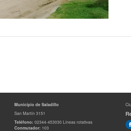
Municipio de Saladillo
Ciu
Re
San Martín 3151
Teléfono:
02344-453030 Líneas rotativas
Conmutador:
103