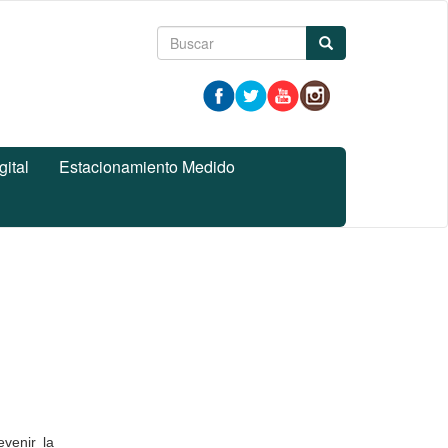
Formulario
Buscar
de
búsqueda
gital
Estacionamiento Medido
venir la