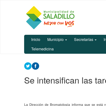
Ir
Municipalidad
al
de Saladillo
contenido
principal
Inicio
Municipio
Secretarías
I
Telemedicina
Contenido
principal
Se intensifican las t
La Dirección de Bromatología informa que se está re