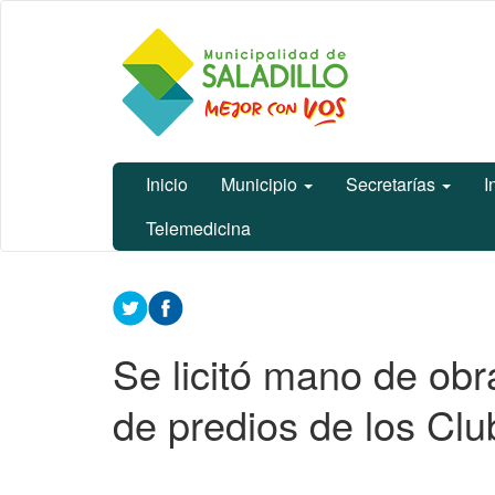
Ir
Municipalidad
al
de Saladillo
contenido
principal
Inicio
Municipio
Secretarías
I
Telemedicina
Contenido
principal
Se licitó mano de obr
de predios de los Cl