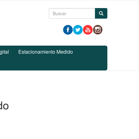
Formulario
Buscar
de
búsqueda
gital
Estacionamiento Medido
do