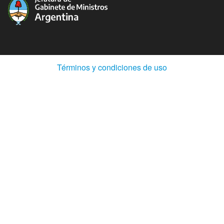
(Abre
Términos y condiciones de uso
en
ventana
nueva)