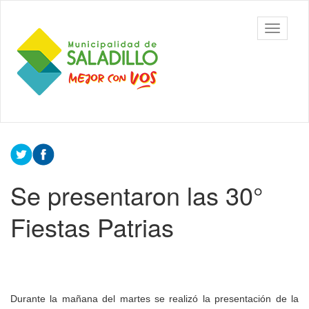
Ir
al
Municipalidad
Mostrar/
contenido
de Saladillo
barra
principal
de
navegac
Contenido
principal
Se presentaron las 30°
Fiestas Patrias
Durante la mañana del martes se realizó la presentación de la