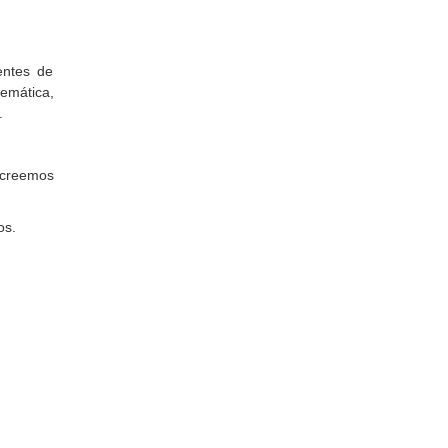
entes de
temática,
s.
 creemos
dos.