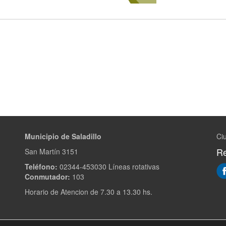
Municipio de Saladillo
Ciu
Re
San Martín 3151
Teléfono:
02344-453030 Líneas rotativas
Conmutador:
103
Horario de Atencion de 7.30 a 13.30 hs.