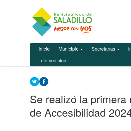
Ir
Municipalidad
al
de Saladillo
contenido
principal
Inicio
Municipio
Secretarías
I
Telemedicina
Contenido
principal
Se realizó la primera
de Accesibilidad 202