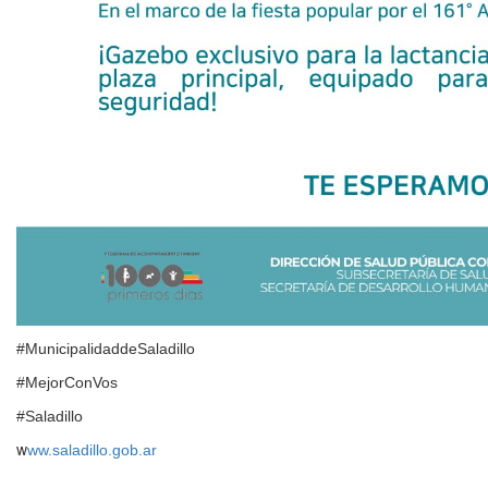
#MunicipalidaddeSaladillo
#MejorConVos
#Saladillo
w
ww.saladillo.gob.ar