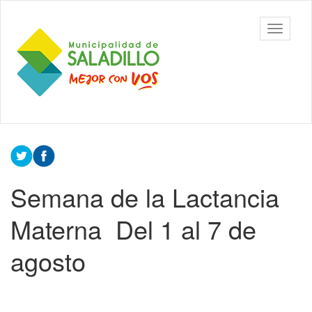
Ir
al
Municipalidad
Mostrar/
contenido
de Saladillo
barra
principal
de
navegac
Contenido
principal
Semana de la Lactancia
Materna Del 1 al 7 de
agosto