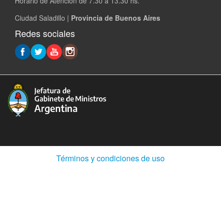
Horario de Atencion de 7.30 a 13.30 hs.
Ciudad Saladillo |
Provincia de Buenos Aires
Redes sociales
(Abre
Términos y condiciones de uso
en
ventana
nueva)