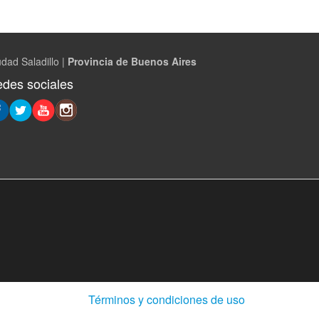
dad Saladillo |
Provincia de Buenos Aires
des sociales
(Abre
Términos y condiciones de uso
en