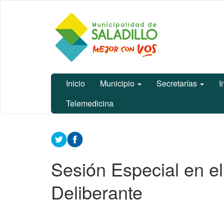
Ir
Municipalidad
al
de Saladillo
contenido
principal
Inicio
Municipio
Secretarías
I
Telemedicina
Contenido
principal
Sesión Especial en e
Deliberante