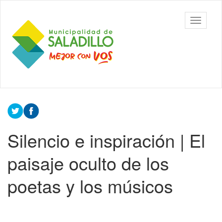
Ir
al
Municipalidad
Mostrar/
contenido
de Saladillo
barra
principal
de
navegac
Contenido
principal
Silencio e inspiración | El
paisaje oculto de los
poetas y los músicos