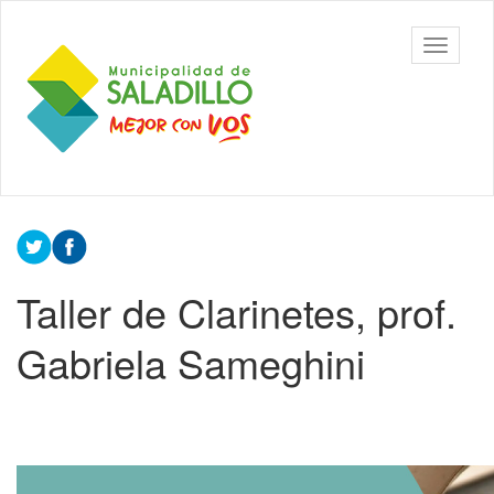
Ir
al
Municipalidad
Mostrar/
contenido
de Saladillo
barra
principal
de
navegac
Contenido
principal
Taller de Clarinetes, prof.
Gabriela Sameghini