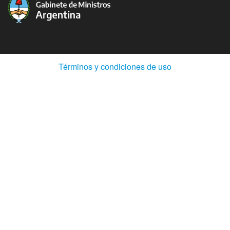
(Abre
Términos y condiciones de uso
en
ventana
nueva)