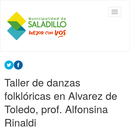
Ir
al
Municipalidad
Mostrar/
contenido
de Saladillo
barra
principal
de
navegac
Contenido
principal
Taller de danzas
folklóricas en Alvarez de
Toledo, prof. Alfonsina
Rinaldi