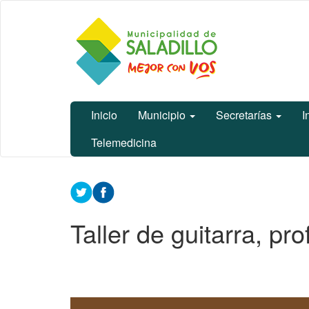
Ir
Municipalidad
al
de Saladillo
contenido
principal
Inicio
Municipio
Secretarías
I
Telemedicina
Contenido
principal
Taller de guitarra, pr