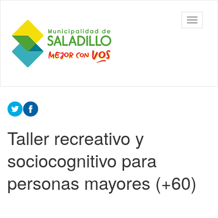
Ir
al
Municipalidad
Mostrar/
contenido
de Saladillo
barra
principal
de
navegac
Contenido
principal
Taller recreativo y
sociocognitivo para
personas mayores (+60)