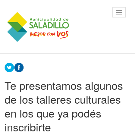
Ir
al
Municipalidad
Mostrar/
contenido
de Saladillo
barra
principal
de
navegac
Contenido
principal
Te presentamos algunos
de los talleres culturales
en los que ya podés
inscribirte