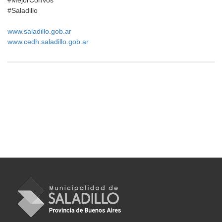
#MejorConVos
#Saladillo
www.saladillo.gob.ar
www.cedh.saladillo.gob.ar