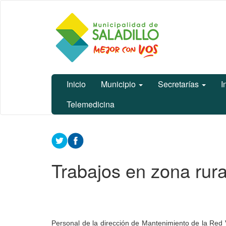
Ir
Municipalidad
al
de Saladillo
contenido
principal
Inicio
Municipio
Secretarías
I
Telemedicina
Contenido
principal
Trabajos en zona rura
Personal de la dirección de Mantenimiento de la Red V