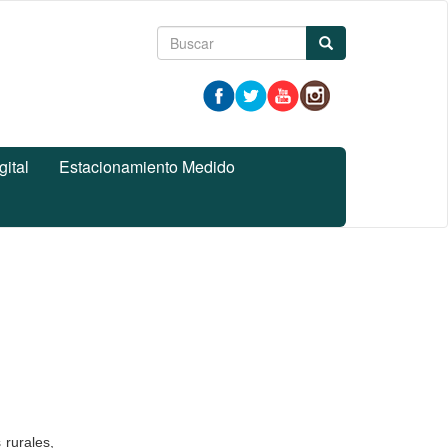
Formulario
Buscar
de
búsqueda
gital
Estacionamiento Medido
 rurales,