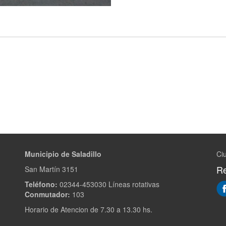
Municipio de Saladillo
Ciu
Re
San Martín 3151
Teléfono:
02344-453030 Líneas rotativas
Conmutador:
103
Horario de Atencion de 7.30 a 13.30 hs.