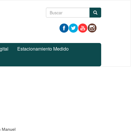
Formulario
Buscar
de
búsqueda
gital
Estacionamiento Medido
an Manuel