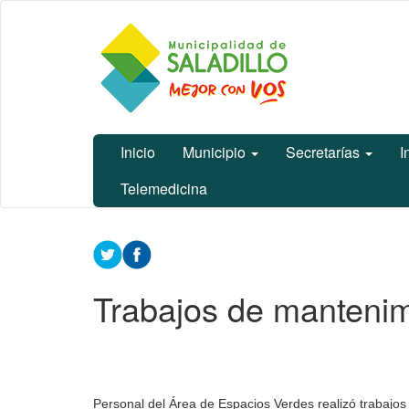
Ir
Municipalidad
al
de Saladillo
contenido
principal
Inicio
Municipio
Secretarías
I
Telemedicina
Contenido
principal
Trabajos de mantenim
Personal del Área de Espacios Verdes realizó trabajo