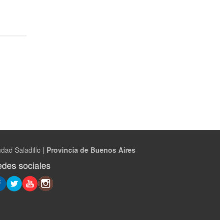
dad Saladillo |
Provincia de Buenos Aires
des sociales