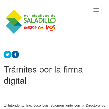
Ir
al
Municipalidad
Mostrar/
contenido
de Saladillo
barra
principal
de
navegac
Contenido
principal
Trámites por la firma
digital
El Intendente Ing. José Luis Salomón junto con la Directora de