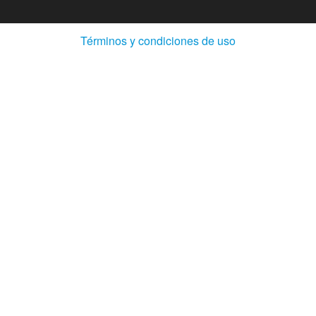
(Abre
Términos y condiciones de uso
en
ventana
nueva)