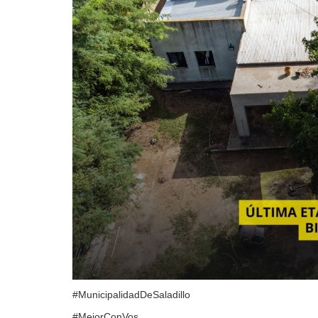
#MunicipalidadDeSaladillo
#MejorConVos