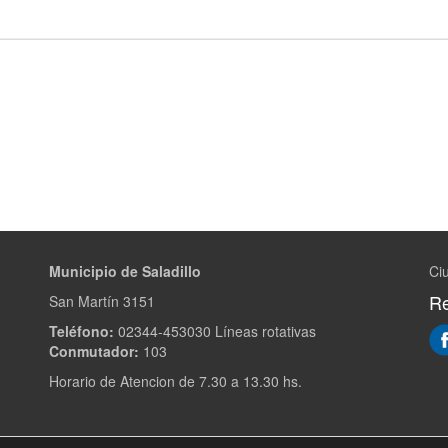
Municipio de Saladillo
Ciu
Re
San Martín 3151
Teléfono:
02344-453030 Líneas rotativas
Conmutador:
103
Horario de Atencion de 7.30 a 13.30 hs.