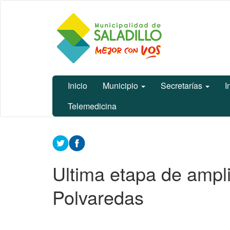
Ir
Municipalidad
al
de Saladillo
contenido
principal
Inicio
Municipio
Secretarías
I
Telemedicina
Contenido
principal
Ultima etapa de ampli
Polvaredas