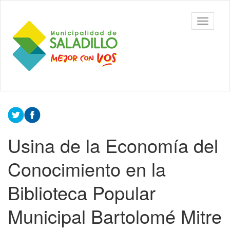
Ir
al
Municipalidad
Mostrar/
contenido
de Saladillo
barra
principal
de
navegac
Contenido
principal
Usina de la Economía del
Conocimiento en la
Biblioteca Popular
Municipal Bartolomé Mitre