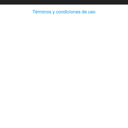
(Abre
Términos y condiciones de uso
en
ventana
nueva)