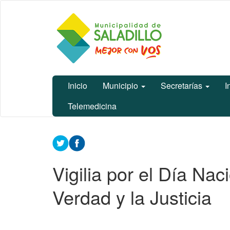
Ir
Municipalidad
al
de Saladillo
contenido
principal
Inicio
Municipio
Secretarías
I
Telemedicina
Contenido
principal
Vigilia por el Día Nac
Verdad y la Justicia