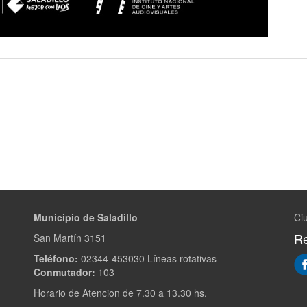
Municipio de Saladillo
Ciu
Re
San Martín 3151
Teléfono:
02344-453030 Líneas rotativas
Conmutador:
103
Horario de Atencion de 7.30 a 13.30 hs.