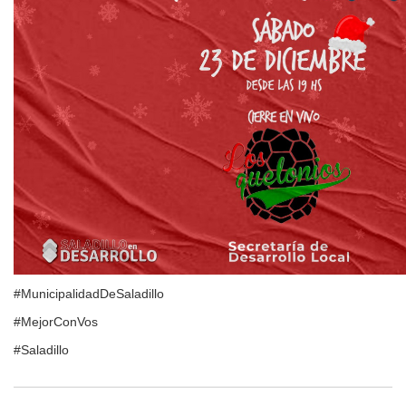
#MunicipalidadDeSaladillo
#MejorConVos
#Saladillo