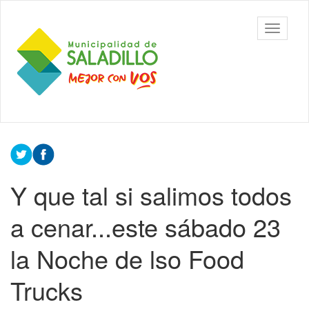
Ir
al
Municipalidad
Mostrar/
contenido
de Saladillo
barra
principal
de
navegac
Contenido
principal
Y que tal si salimos todos
a cenar...este sábado 23
la Noche de lso Food
Trucks