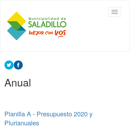
Ir
al
Municipalidad
Mostrar/
contenido
de Saladillo
barra
principal
de
navegac
Contenido
principal
Anual
Planilla A - Presupuesto 2020 y
Plurianuales