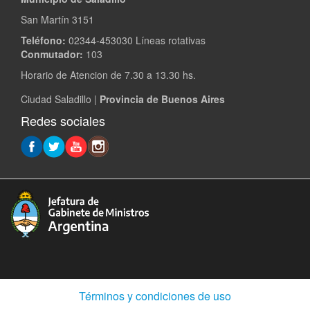
San Martín 3151
Teléfono:
02344-453030 Líneas rotativas
Conmutador:
103
Horario de Atencion de 7.30 a 13.30 hs.
Ciudad Saladillo |
Provincia de Buenos Aires
Redes sociales
(Abre
Términos y condiciones de uso