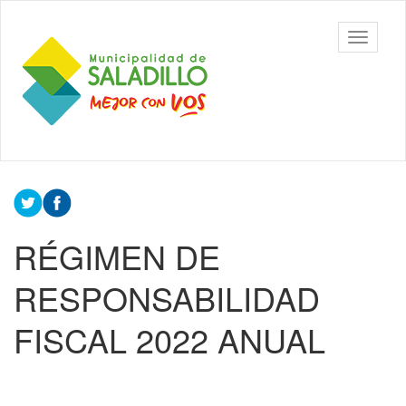
Ir
al
Municipalidad
Mostrar/
contenido
de Saladillo
barra
principal
de
navegac
Contenido
principal
RÉGIMEN DE
RESPONSABILIDAD
FISCAL 2022 ANUAL